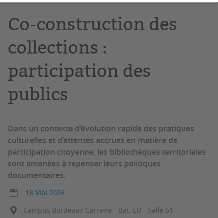
Co-construction des
collections :
participation des
publics
Dans un contexte d’évolution rapide des pratiques
culturelles et d’attentes accrues en matière de
participation citoyenne, les bibliothèques territoriales
sont amenées à repenser leurs politiques
documentaires.
18 Mai 2026
Campus Bordeaux Carreire - Bat. ED - Salle 61