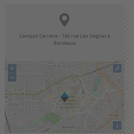
Campus Carreire - 146 rue Léo Saignat à
Bordeaux
+
⤢
−
i