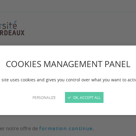
ontinue : stages et journées d'étude
COOKIES MANAGEMENT PANEL
 formation continue 
urnées d'étude
 site uses cookies and gives you control over what you want to acti
PERSONALIZE
OK, ACCEPT ALL
 mise à jour :
le 27/02/2026
er notre offre de
formation continue
.