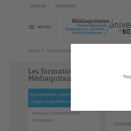
DYSLEXIE
CONTRASTE
MENU
Accueil
Les formations de Médiaquitaine
La formation c
La
Les formations de
jo
Médiaquitaine
This
La formation continue :
stages et journées d'étude
Dernière
Parcours bibliothécaire
formateur
Consult