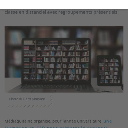
à l'entrée au concours de magasinier principal de 2e
classe en distanciel avec regroupements présentiels.
Photo © Gerd Altmann
Médiaquitaine organise, pour l’année universitaire,
une
formation en FAD pour préparer le concours
.