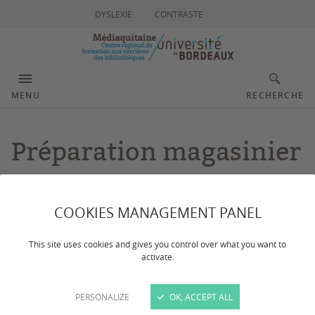
DYSLEXIE
CONTRASTE
MENU
RECHERCHE
Préparation magasinier
principal de 2e classe -
Catégorie C
COOKIES MANAGEMENT PANEL
This site uses cookies and gives you control over what you want to
activate.
Dernière mise à jour :
le 26/03/2026
PERSONALIZE
OK, ACCEPT ALL
Médiaquitaine propose une formation de préparation